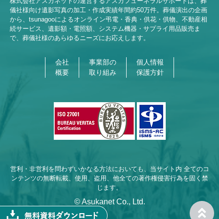
株式会社アスカネットの運営するアスカフューネラルサポートは、葬
儀社様向け遺影写真の加工・作成実績年間約
50
万件。葬儀演出の企画
から、tsunagooによるオンライン弔電・香典・供花・供物、不動産相
続サービス、遺影額・電照額、システム機器・サプライ用品販売ま
で、葬儀社様のあらゆるニーズにお応えします。
会社
事業部の
個人情報
概要
取り組み
保護方針
営利・非営利を問わずいかなる方法においても、当サイト内 全てのコ
ンテンツの無断転載、使用、盗用、他全ての著作権侵害行為を固く禁
じます。
© Asukanet Co., Ltd.