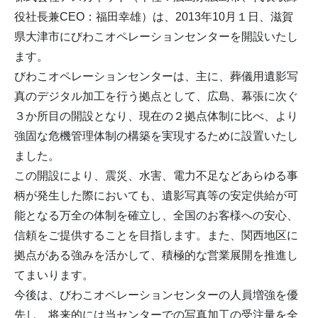
役社長兼CEO：福田幸雄）は、2013年10月１日、滋賀
県大津市にびわこオペレーションセンターを開設いたし
ます。
びわこオペレーションセンターは、主に、葬儀用遺影写
真のデジタル加工を行う拠点として、広島、幕張に次ぐ
３か所目の開設となり、現在の２拠点体制に比べ、より
強固な危機管理体制の構築を実現するために設置いたし
ました。
この開設により、震災、水害、電力不足などあらゆる事
柄が発生した際においても、遺影写真等の安定供給が可
能となる万全の体制を確立し、全国のお客様への安心、
信頼をご提供することを目指します。また、関西地区に
拠点がある強みを活かして、積極的な営業展開を推進し
てまいります。
今後は、びわこオペレーションセンターの人員増強を優
先し、将来的には当センターでの写真加工の受注量を全