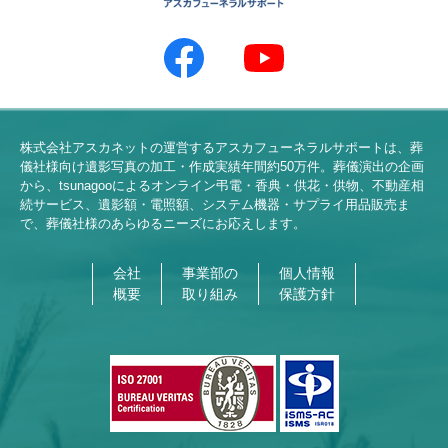
株式会社アスカネットの運営するアスカフューネラルサポートは、葬
儀社様向け遺影写真の加工・作成実績年間約
50
万件。葬儀演出の企画
から、tsunagooによるオンライン弔電・香典・供花・供物、不動産相
続サービス、遺影額・電照額、システム機器・サプライ用品販売ま
で、葬儀社様のあらゆるニーズにお応えします。
会社
事業部の
個人情報
概要
取り組み
保護方針