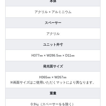
本体
アクリル + アルミニウム
スペーサー
アクリル
ユニット外寸
H377㎜ × W286.5㎜ × D11㎜
発光面サイズ
H365㎜ × W267㎜
※画面サイズはご使用いただくマットにより異なります。
重量
0.9㎏（スペーサーをを除く）