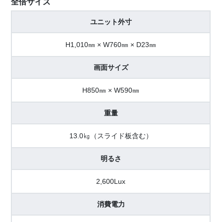
全倍サイズ
ユニット外寸
H1,010㎜ × W760㎜ × D23㎜
画面サイズ
H850㎜ × W590㎜
重量
13.0㎏（スライド板含む）
明るさ
2,600Lux
消費電力